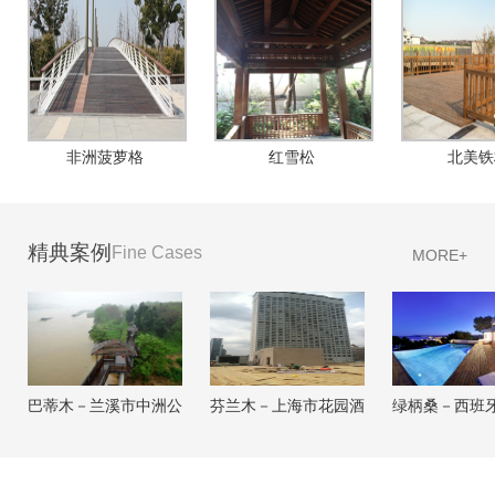
非洲菠萝格
红雪松
北美铁
精典案例
Fine Cases
MORE+
巴蒂木－兰溪市中洲公
芬兰木－上海市花园酒
绿柄桑－西班
园
店
岸别墅