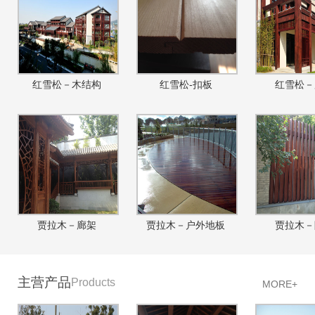
红雪松－木结构
红雪松-扣板
红雪松－
贾拉木－廊架
贾拉木－户外地板
贾拉木－
主营产品
Products
MORE+