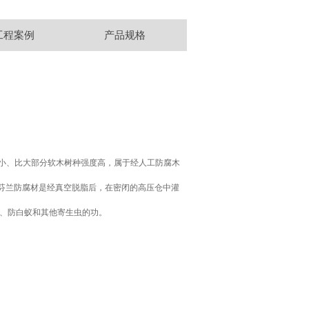
工程案例
产品规格
小、比大部分软木树种强度高，属于经人工防腐木
。芬兰防腐材是经真空脱脂后，在密闭的高压仓中灌
烂、防白蚁和其他寄生虫的功。