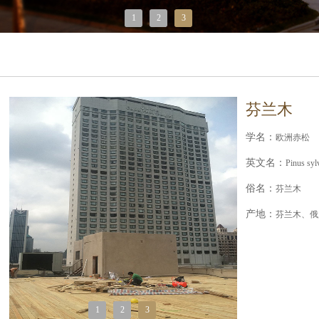
1
2
3
芬兰木
学名：
欧洲赤松
英文名：
Pinus sylv
俗名：
芬兰木
产地：
芬兰木、俄
1
2
3