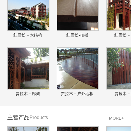
红雪松－木结构
红雪松-扣板
红雪松－
贾拉木－廊架
贾拉木－户外地板
贾拉木－
主营产品
Products
MORE+