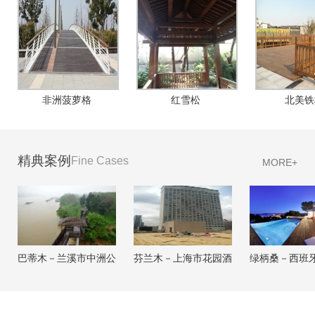
非洲菠萝格
红雪松
北美铁
精典案例
Fine Cases
MORE+
巴蒂木－兰溪市中洲公
芬兰木－上海市花园酒
绿柄桑－西班
园
店
岸别墅