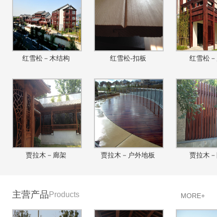
红雪松－木结构
红雪松-扣板
红雪松－
贾拉木－廊架
贾拉木－户外地板
贾拉木－
主营产品
Products
MORE+