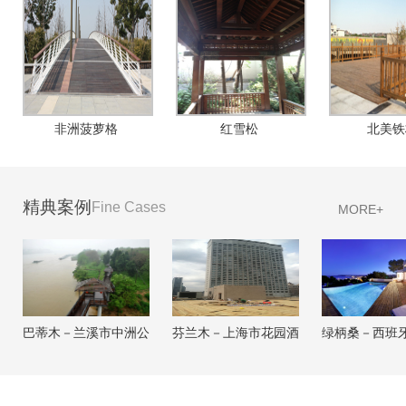
非洲菠萝格
红雪松
北美铁
精典案例
Fine Cases
MORE+
巴蒂木－兰溪市中洲公
芬兰木－上海市花园酒
绿柄桑－西班
园
店
岸别墅